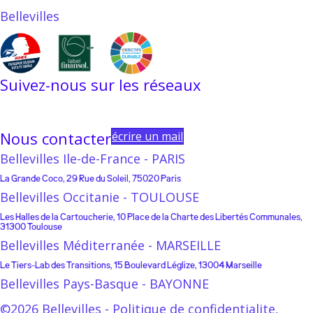
Bellevilles
Suivez-nous sur les réseaux
Linkedin
Instagram
Facebook
Youtube
Linktree
Nous contacter
écrire un mail
Bellevilles Ile-de-France - PARIS
La Grande Coco, 29 Rue du Soleil, 75020 Paris
Bellevilles Occitanie - TOULOUSE
Les Halles de la Cartoucherie, 10 Place de la Charte des Libertés Communales,
31300 Toulouse
Bellevilles Méditerranée - MARSEILLE
Le Tiers-Lab des Transitions, 15 Boulevard Léglize, 13004 Marseille
Bellevilles Pays-Basque - BAYONNE
©2026 Bellevilles -
Politique de confidentialite
,