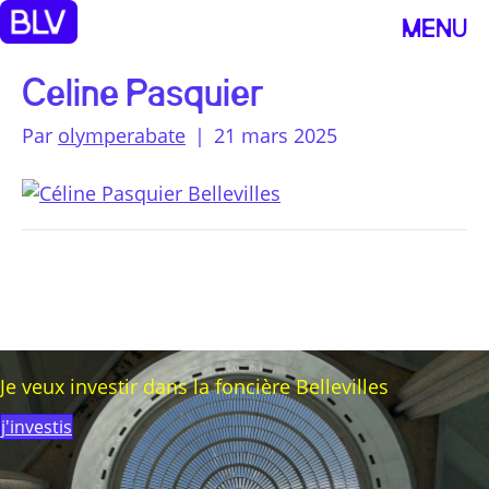
MENU
Celine Pasquier
Par
olymperabate
|
21 mars 2025
Je veux investir dans la foncière Bellevilles
j'investis