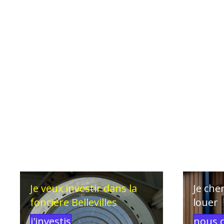
Je veux investir dans la
Je che
foncière Bellevilles
louer
j'investis
nous 