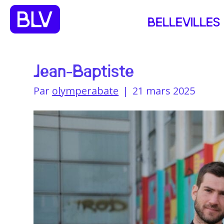
BELLEVILLES
Jean-Baptiste
Par
olymperabate
|
21 mars 2025