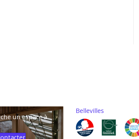
Bellevilles
rche un espace à
contacter