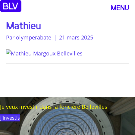
MENU
Mathieu
Par
olymperabate
|
21 mars 2025
Je veux investir dans la foncière Bellevilles
j'investis