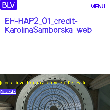
MENU
EH-HAP2_01_credit-
KarolinaSamborska_web
Je veux investir dans la foncière Bellevilles
j'investis