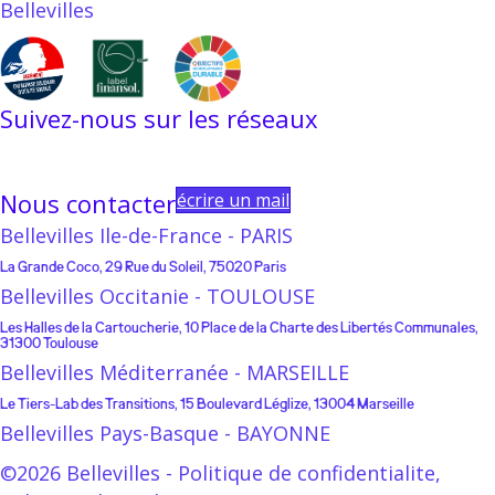
Bellevilles
Suivez-nous sur les réseaux
Linkedin
Instagram
Facebook
Youtube
Linktree
Nous contacter
écrire un mail
Bellevilles Ile-de-France - PARIS
La Grande Coco, 29 Rue du Soleil, 75020 Paris
Bellevilles Occitanie - TOULOUSE
Les Halles de la Cartoucherie, 10 Place de la Charte des Libertés Communales,
31300 Toulouse
Bellevilles Méditerranée - MARSEILLE
Le Tiers-Lab des Transitions, 15 Boulevard Léglize, 13004 Marseille
Bellevilles Pays-Basque - BAYONNE
©2026 Bellevilles -
Politique de confidentialite
,