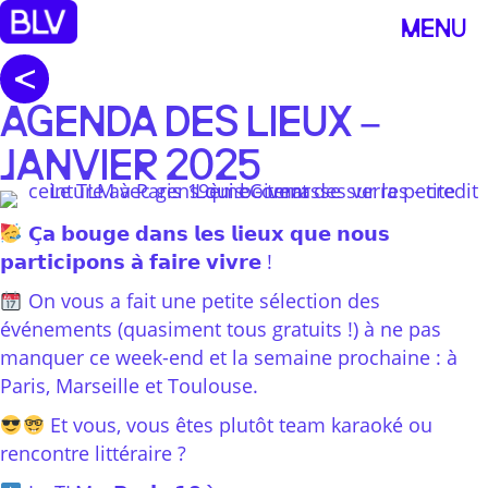
MENU
AGENDA DES LIEUX –
JANVIER 2025
𝗖̧𝗮 𝗯𝗼𝘂𝗴𝗲 𝗱𝗮𝗻𝘀 𝗹𝗲𝘀 𝗹𝗶𝗲𝘂𝘅 𝗾𝘂𝗲 𝗻𝗼𝘂𝘀
𝗽𝗮𝗿𝘁𝗶𝗰𝗶𝗽𝗼𝗻𝘀 𝗮̀ 𝗳𝗮𝗶𝗿𝗲 𝘃𝗶𝘃𝗿𝗲 !
On vous a fait une petite sélection des
événements (quasiment tous gratuits !) à ne pas
manquer ce week-end et la semaine prochaine : à
Paris, Marseille et Toulouse.
Et vous, vous êtes plutôt team karaoké ou
rencontre littéraire ?