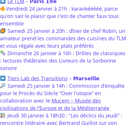
Le TLM
– 𝗣𝗮𝗿𝗶𝘀 𝟭𝟵𝗲̀
Vendredi 24 janvier à 21h : karaokééééé, parce
qu’on sait le plaisir que c’est de chanter faux tous
ensemble
Samedi 25 janvier à 20h : dîner de chef Robin, un
amateur prend les commandes des cuisines du TLM
et vous régale avec leurs plats préférés
Dimanche 26 janvier à 16h : Drôles de classiques
: lectures théâtrales des Livreurs de la Sorbonne
sonore
Tiers-Lab des Transitions
– 𝗠𝗮𝗿𝘀𝗲𝗶𝗹𝗹𝗲
Samedi 25 janvier à 14h : Commission d’enquête
pour le Procès du Siècle “Oser l’utopie” en
collaboration avec le
Mucem – Musée des
civilisations de l’Europe et de la Méditerranée
Jeudi 30 janvier à 18h30 : “Les déclics du jeudi” :
rencontre littéraire avec Bertrand Guillot sur son