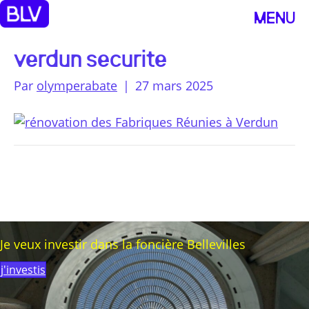
MENU
verdun securite
Par
olymperabate
|
27 mars 2025
Je veux investir dans la foncière Bellevilles
j'investis