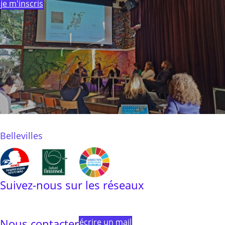
je m'inscris
Bellevilles
Suivez-nous sur les réseaux
Linkedin
Instagram
Facebook
Youtube
Linktree
Nous contacter
écrire un mail