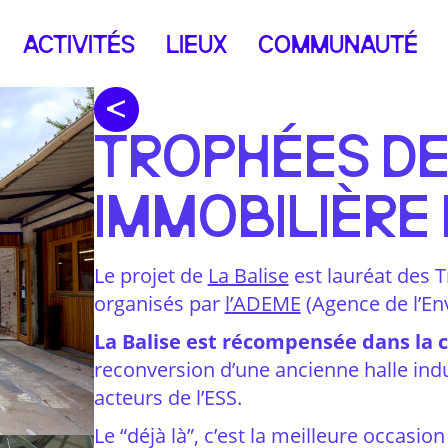
ACTIVITÉS
LIEUX
COMMUNAUTÉ
TROPHÉES DE
IMMOBILIÈRE
Le projet de
La Balise
est lauréat des T
organisés par
l’ADEME
(Agence de l’Env
La Balise est récompensée dans la ca
reconversion d’une ancienne halle indu
acteurs de l’ESS.
Le “déjà là”, c’est la meilleure occasi