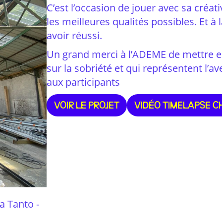
C’est l’occasion de jouer avec sa créati
les meilleures qualités possibles. Et à 
avoir réussi.
Un grand merci à l’ADEME de mettre en
sur la sobriété et qui représentent l’av
aux participants
VOIR LE PROJET
VIDÉO TIMELAPSE C