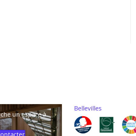
Bellevilles
rche un espace à
contacter