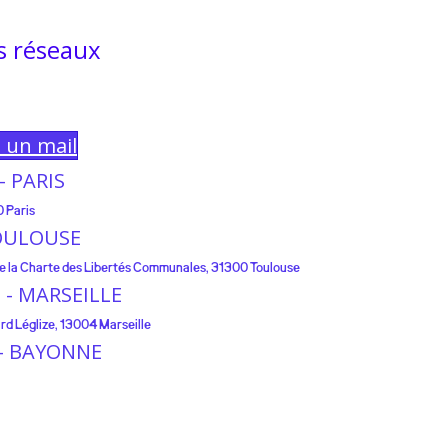
s réseaux
e un mail
 - PARIS
0 Paris
 TOULOUSE
 de la Charte des Libertés Communales, 31300 Toulouse
e - MARSEILLE
rd Léglize, 13004 Marseille
e - BAYONNE