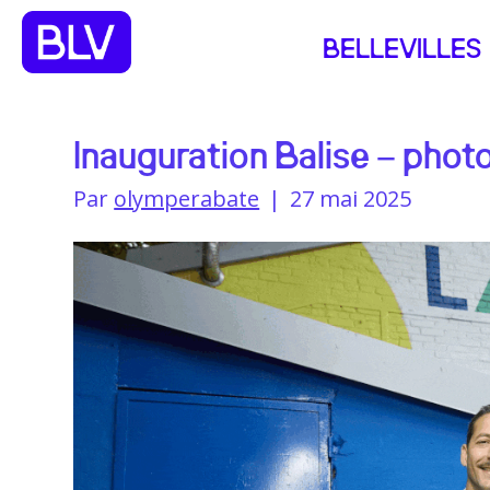
BELLEVILLES
Inauguration Balise – photo
Par
olymperabate
|
27 mai 2025