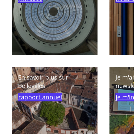
En savoir plus sur
Je m'a
Bellevilles
newsle
rapport annuel
je m'i