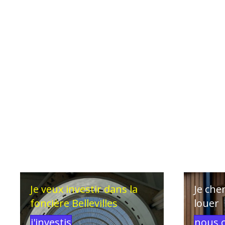
Je veux investir dans la
Je che
foncière Bellevilles
louer
j'investis
nous 