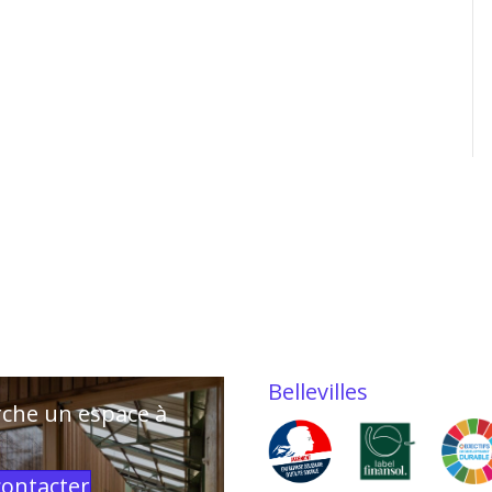
Bellevilles
rche un espace à
contacter