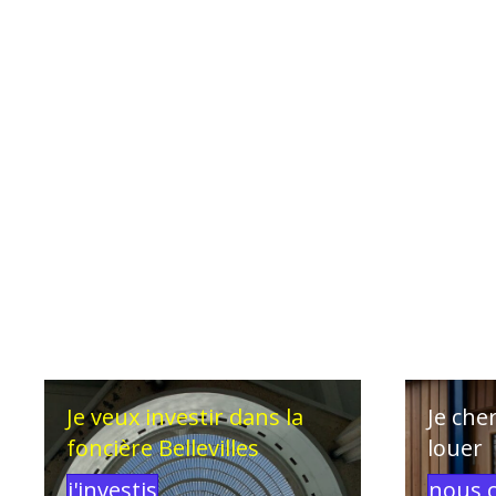
Je veux investir dans la
Je che
foncière Bellevilles
louer
j'investis
nous 