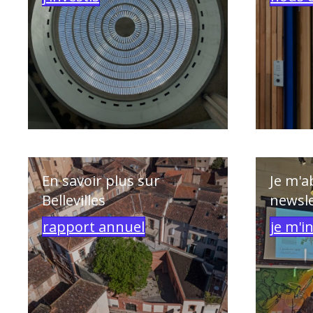
En savoir plus sur
Je m'a
Bellevilles
newsle
rapport annuel
je m'i