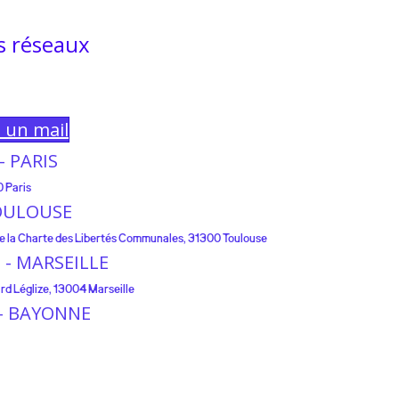
s réseaux
e un mail
 - PARIS
0 Paris
 TOULOUSE
 de la Charte des Libertés Communales, 31300 Toulouse
e - MARSEILLE
rd Léglize, 13004 Marseille
e - BAYONNE