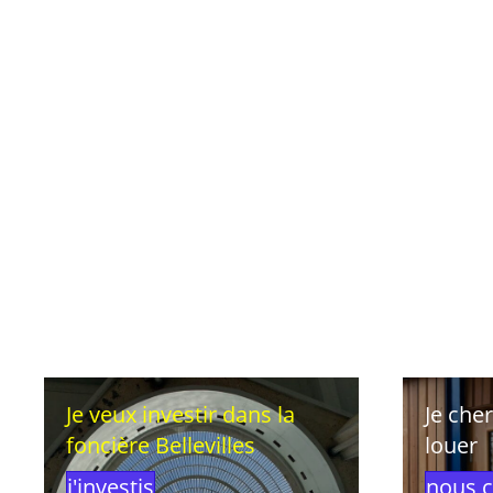
Je veux investir dans la
Je che
foncière Bellevilles
louer
j'investis
nous c