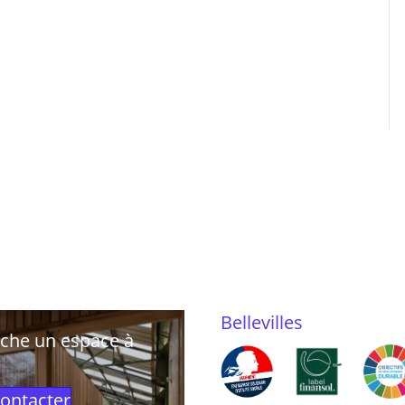
Bellevilles
rche un espace à
ontacter