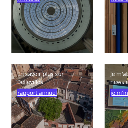
En savoir plus sur
Je m'a
Bellevilles
newsle
rapport annuel
je m'in