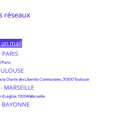
s réseaux
e un mail
 - PARIS
0 Paris
 TOULOUSE
 de la Charte des Libertés Communales, 31300 Toulouse
e - MARSEILLE
rd Léglize, 13004 Marseille
e - BAYONNE