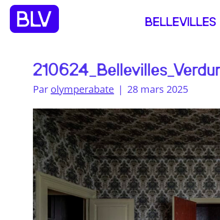
BELLEVILLES
210624_Bellevilles_Verdu
Par
olymperabate
|
28 mars 2025