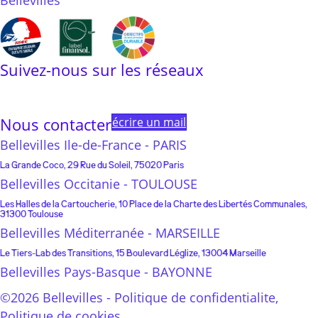
Bellevilles
Suivez-nous sur les réseaux
Linkedin
Instagram
Facebook
Youtube
Linktree
Nous contacter
écrire un mail
Bellevilles Ile-de-France - PARIS
La Grande Coco, 29 Rue du Soleil, 75020 Paris
Bellevilles Occitanie - TOULOUSE
Les Halles de la Cartoucherie, 10 Place de la Charte des Libertés Communales,
31300 Toulouse
Bellevilles Méditerranée - MARSEILLE
Le Tiers-Lab des Transitions, 15 Boulevard Léglize, 13004 Marseille
Bellevilles Pays-Basque - BAYONNE
©2026 Bellevilles -
Politique de confidentialite
,
Politique de cookies