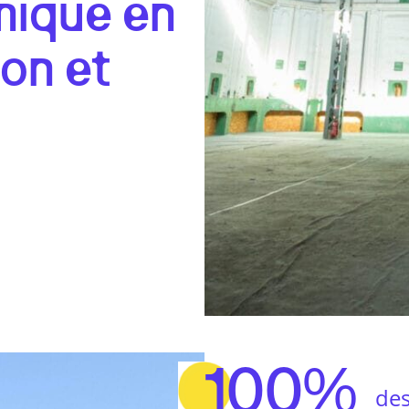
mique en
ion et
100%
des