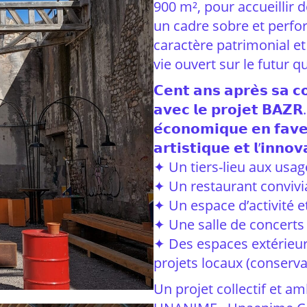
900 m², pour accueillir 
un cadre sobre et perfor
caractère patrimonial et 
vie ouvert sur le futur qu
𝗖𝗲𝗻𝘁 𝗮𝗻𝘀 𝗮𝗽𝗿𝗲̀𝘀 𝘀𝗮 𝗰𝗼
𝗮𝘃𝗲𝗰 𝗹𝗲 𝗽𝗿𝗼𝗷𝗲𝘁 𝗕𝗔𝗭𝗥.
𝗲́𝗰𝗼𝗻𝗼𝗺𝗶𝗾𝘂𝗲 𝗲𝗻 𝗳𝗮𝘃𝗲𝘂
𝗮𝗿𝘁𝗶𝘀𝘁𝗶𝗾𝘂𝗲 𝗲𝘁 𝗹’𝗶𝗻𝗻𝗼𝘃
✦ Un tiers-lieu aux usag
✦ Un restaurant convivi
✦ Un espace d’activité e
✦ Une salle de concerts
✦ Des espaces extérieur
projets locaux (conserv
Un projet collectif et am