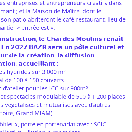
des entreprises et entrepreneurs créatifs dans
mant ; et la Maison de Maître, dont le
son patio abriteront le café-restaurant, lieu de
artier « entrée est ».
𝗻𝘀𝘁𝗿𝘂𝗰𝘁𝗶𝗼𝗻, 𝗹𝗲 𝗖𝗵𝗮𝗶 𝗱𝗲𝘀 𝗠𝗼𝘂𝗹𝗶𝗻𝘀 𝗿𝗲𝗻𝗮𝗶̂𝘁
 𝗘𝗻 𝟮𝟬𝟮𝟳 𝗕𝗔𝗭𝗥 𝘀𝗲𝗿𝗮 𝘂𝗻 𝗽𝗼̂𝗹𝗲 𝗰𝘂𝗹𝘁𝘂𝗿𝗲𝗹 𝗲𝘁
𝗿 𝗱𝗲 𝗹𝗮 𝗰𝗿𝗲́𝗮𝘁𝗶𝗼𝗻, 𝗹𝗮 𝗱𝗶𝗳𝗳𝘂𝘀𝗶𝗼𝗻
𝗮𝘁𝗶𝗼𝗻, 𝗮𝗰𝗰𝘂𝗲𝗶𝗹𝗹𝗮𝗻𝘁 :
es hybrides sur 3 000 m²
al de 100 à 150 couverts
t d’atelier pour les ICC sur 900m²
 et spectacles modulable de 500 à 1 200 places
s végétalisés et mutualisés avec d’autres
atoire, Grand MIAM)
bitieux, porté en partenariat avec : SCIC