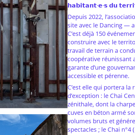
𝗵𝗮𝗯𝗶𝘁𝗮𝗻𝘁·𝗲·𝘀 𝗱𝘂 𝘁𝗲𝗿𝗿𝗶
Depuis 2022, l’associati
site avec le Dancing — a
C’est déjà 150 événement
construire avec le territ
travail de terrain a cond
coopérative réunissant a
garante d’une gouverna
accessible et pérenne.
C’est elle qui portera l
d’exception : le Chai Ce
zénithale, dont la char
cuves en béton armé so
volumes bruts et génére
spectacles ; le Chai n°4