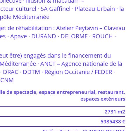
lective · illusion & macadam –
r culturel · SA Gaffinel · Plateau Urbain · la
lopôle Méditerranée
t de réhabilitation : Atelier Peytavin – Claveau
villes · Apave · DURAND · DELORME · ROUCH ·
/peut être) engagés dans le financement du
e Méditerranée · ANCT – Agence nationale de la
 · DRAC · DDTM · Région Occitanie / FEDER ·
· CNM
lle de spectacle, espace entrepreneurial, restaurant,
espaces extérieurs
2731 m2
5985438 €