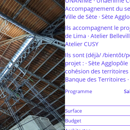
UNANIME · Unaenime Col
Accompagnement du secteu
Ville de Sète · Sète Agg
Ils accompagnent le proje
de Lima · Atelier Belle
Atelier CUSY
Ils sont (déjà/ /bientôt
projet : · Sète Agglopôl
cohésion des territoires
Banque des Territoires 
Programme
Sa
Surface
Budget