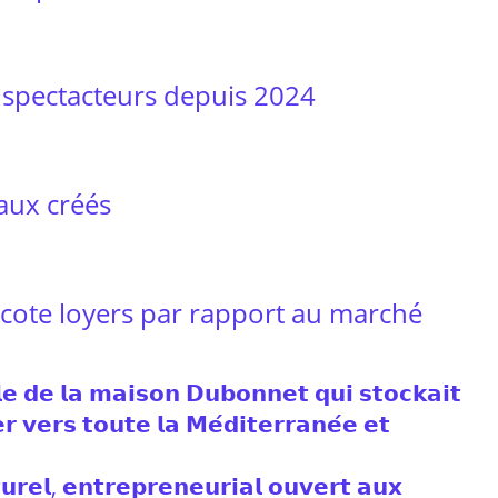
spectacteurs depuis 2024
aux créés
cote loyers par rapport au marché
𝗹𝗲 𝗱𝗲 𝗹𝗮 𝗺𝗮𝗶𝘀𝗼𝗻 𝗗𝘂𝗯𝗼𝗻𝗻𝗲𝘁 𝗾𝘂𝗶 𝘀𝘁𝗼𝗰𝗸𝗮𝗶𝘁
𝗿 𝘃𝗲𝗿𝘀 𝘁𝗼𝘂𝘁𝗲 𝗹𝗮 𝗠𝗲́𝗱𝗶𝘁𝗲𝗿𝗿𝗮𝗻𝗲́𝗲 𝗲𝘁
𝘂𝗿𝗲𝗹, 𝗲𝗻𝘁𝗿𝗲𝗽𝗿𝗲𝗻𝗲𝘂𝗿𝗶𝗮𝗹 𝗼𝘂𝘃𝗲𝗿𝘁 𝗮𝘂𝘅