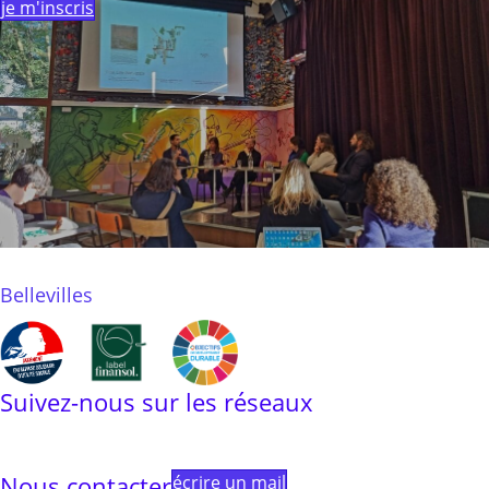
je m'inscris
Bellevilles
Suivez-nous sur les réseaux
Linkedin
Instagram
Facebook
Youtube
Linktree
Nous contacter
écrire un mail