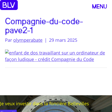
MENU
Compagnie-du-code-
pave2-1
Par
olymperabate
|
29 mars 2025
Je veux investir dans la foncière Bellevilles