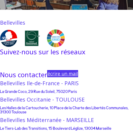
Bellevilles
Suivez-nous sur les réseaux
Linkedin
Instagram
Facebook
Youtube
Linktree
Nous contacter
écrire un mail
Bellevilles Ile-de-France - PARIS
La Grande Coco, 29 Rue du Soleil, 75020 Paris
Bellevilles Occitanie - TOULOUSE
Les Halles de la Cartoucherie, 10 Place de la Charte des Libertés Communales,
31300 Toulouse
Bellevilles Méditerranée - MARSEILLE
Le Tiers-Lab des Transitions, 15 Boulevard Léglize, 13004 Marseille