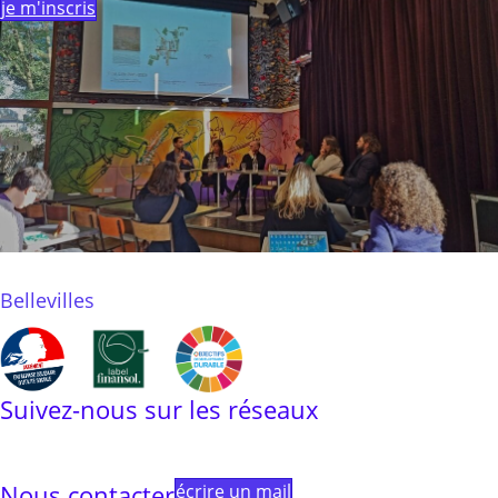
je m'inscris
Bellevilles
Suivez-nous sur les réseaux
Linkedin
Instagram
Facebook
Youtube
Linktree
Nous contacter
écrire un mail