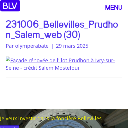
MENU
231006_Bellevilles_Prudho
n_Salem_web (30)
Par
olymperabate
|
29 mars 2025
Je veux investir dans la foncière Bellevilles