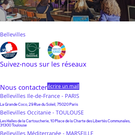
Bellevilles
Suivez-nous sur les réseaux
Linkedin
Instagram
Facebook
Youtube
Linktree
Nous contacter
écrire un mail
Bellevilles Ile-de-France - PARIS
La Grande Coco, 29 Rue du Soleil, 75020 Paris
Bellevilles Occitanie - TOULOUSE
Les Halles de la Cartoucherie, 10 Place de la Charte des Libertés Communales,
31300 Toulouse
Bellevilles Méditerranée - MARSEILLE