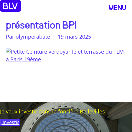
MENU
présentation BPI
Par
olymperabate
|
19 mars 2025
Je veux investir dans la foncière Bellevilles
j'investis