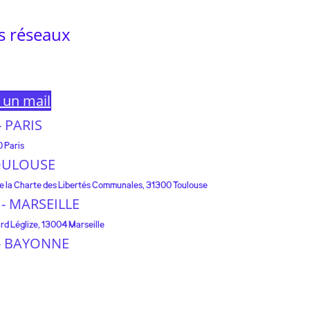
s réseaux
e un mail
 - PARIS
0 Paris
 TOULOUSE
 de la Charte des Libertés Communales, 31300 Toulouse
e - MARSEILLE
rd Léglize, 13004 Marseille
e - BAYONNE