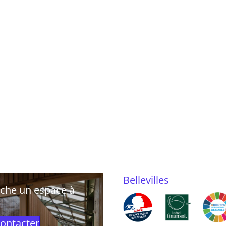
Bellevilles
rche un espace à
ontacter