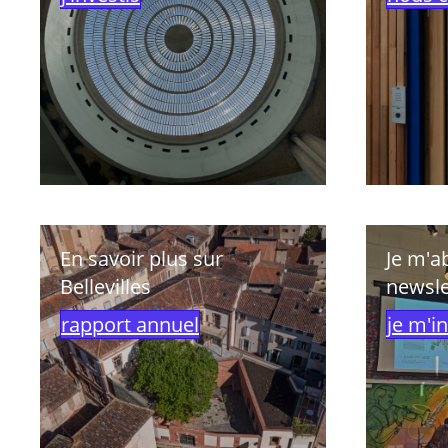
En savoir plus sur
Je m'a
Bellevilles
newsle
rapport annuel
je m'in