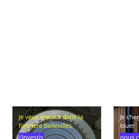
Je veux investir dans la
Je che
foncière Bellevilles
louer
j'investis
nous c