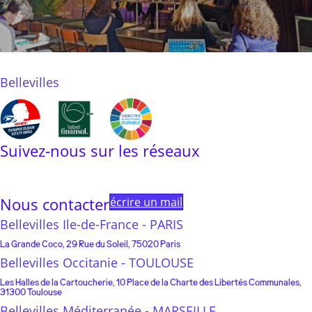
Bellevilles
Suivez-nous sur les réseaux
Linkedin
Instagram
Facebook
Youtube
Linktree
Nous contacter
écrire un mail
Bellevilles Ile-de-France - PARIS
La Grande Coco, 29 Rue du Soleil, 75020 Paris
Bellevilles Occitanie - TOULOUSE
Les Halles de la Cartoucherie, 10 Place de la Charte des Libertés Communales,
31300 Toulouse
Bellevilles Méditerranée - MARSEILLE