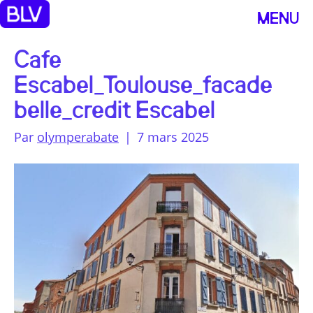
MENU
Cafe
Escabel_Toulouse_facade
belle_credit Escabel
Par
olymperabate
|
7 mars 2025