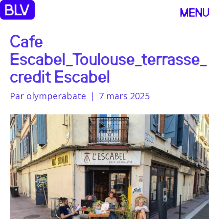
MENU
Cafe
Escabel_Toulouse_terrasse_
credit Escabel
Par
olymperabate
|
7 mars 2025