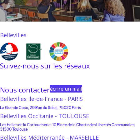
Bellevilles
Suivez-nous sur les réseaux
Linkedin
Instagram
Facebook
Youtube
Linktree
Nous contacter
écrire un mail
Bellevilles Ile-de-France - PARIS
La Grande Coco, 29 Rue du Soleil, 75020 Paris
Bellevilles Occitanie - TOULOUSE
Les Halles de la Cartoucherie, 10 Place de la Charte des Libertés Communales,
31300 Toulouse
Bellevilles Méditerranée - MARSEILLE