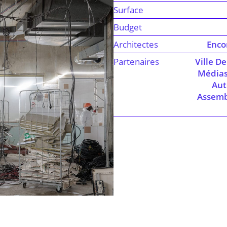
Surface
Budget
Architectes
Enco
Partenaires
Ville D
Médias 
Aut
Assembl