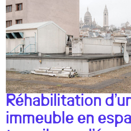
Réhabilitation d’u
immeuble en esp