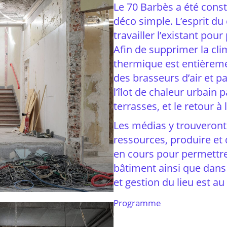
Le 70 Barbès a été const
déco simple. L’esprit du 
travailler l’existant pou
Afin de supprimer la clim
thermique est entièremen
des brasseurs d’air et pa
l’îlot de chaleur urbain
terrasses, et le retour à 
Les médias y trouveront 
ressources, produire et 
en cours pour permettre
bâtiment ainsi que dans 
et gestion du lieu est a
Programme