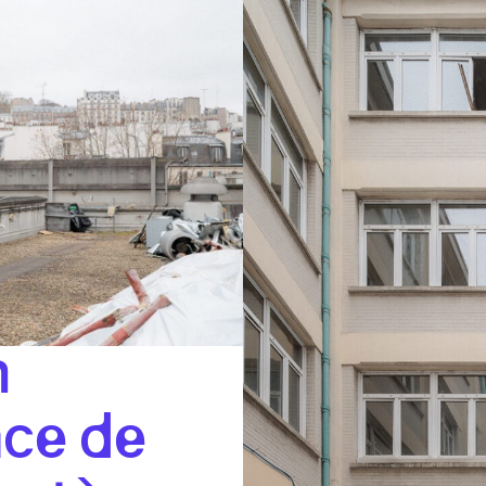
n
ace de