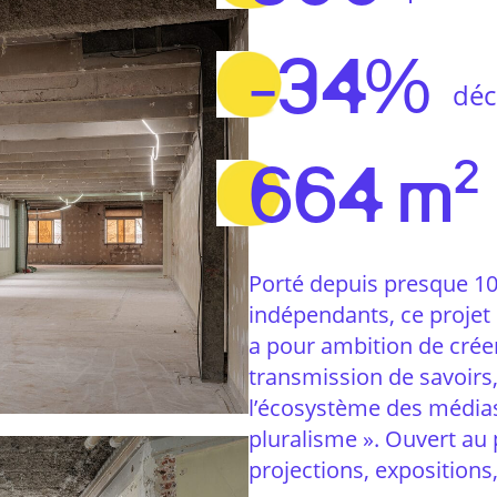
-34%
déc
664 m²
Porté depuis presque 10
indépendants, ce projet 
a pour ambition de créer
transmission de savoirs,
l’écosystème des médias
pluralisme ». Ouvert au p
projections, expositions,