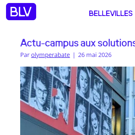
BELLEVILLES
Actu-campus aux solution
Par
olymperabate
|
26 mai 2026