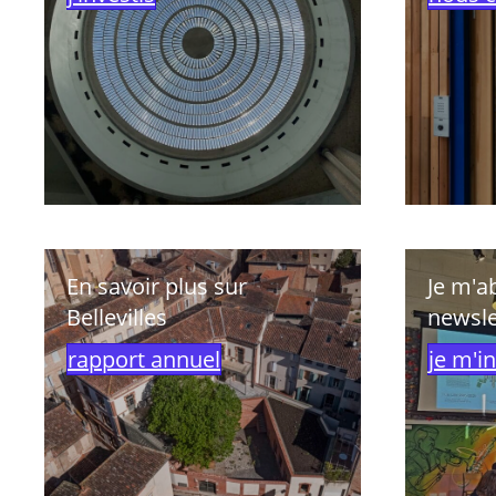
En savoir plus sur
Je m'a
Bellevilles
newsle
rapport annuel
je m'in