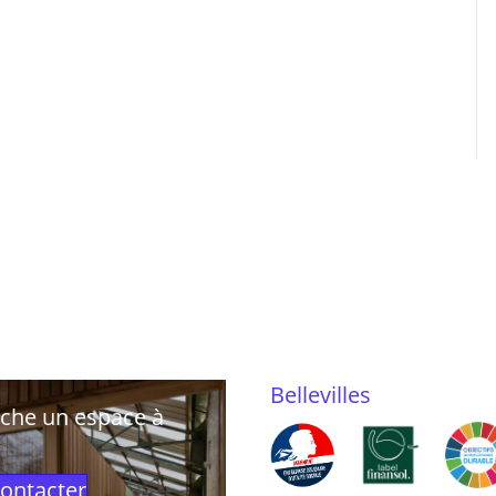
Bellevilles
rche un espace à
ontacter