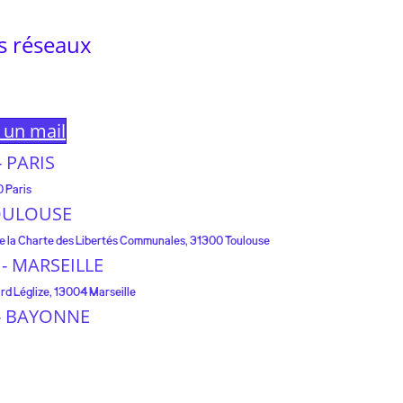
s réseaux
e un mail
 - PARIS
0 Paris
 TOULOUSE
 de la Charte des Libertés Communales, 31300 Toulouse
e - MARSEILLE
rd Léglize, 13004 Marseille
e - BAYONNE