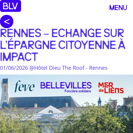
MENU
RENNES – ECHANGE SUR
L’ÉPARGNE CITOYENNE À
IMPACT
01/06/2026 @Hôtel Dieu The Roof - Rennes