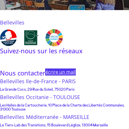
Bellevilles
Suivez-nous sur les réseaux
Linkedin
Instagram
Facebook
Youtube
Linktree
Nous contacter
écrire un mail
Bellevilles Ile-de-France - PARIS
La Grande Coco, 29 Rue du Soleil, 75020 Paris
Bellevilles Occitanie - TOULOUSE
Les Halles de la Cartoucherie, 10 Place de la Charte des Libertés Communales,
31300 Toulouse
Bellevilles Méditerranée - MARSEILLE
Le Tiers-Lab des Transitions, 15 Boulevard Léglize, 13004 Marseille