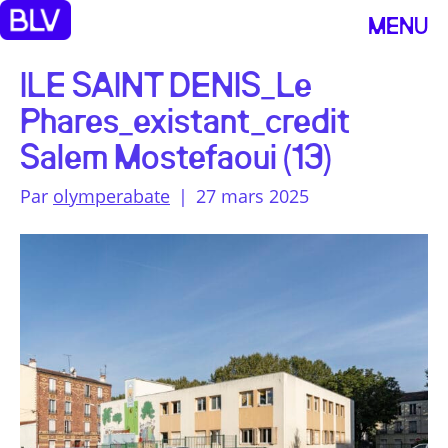
MENU
ILE SAINT DENIS_Le
Phares_existant_credit
Salem Mostefaoui (13)
Par
olymperabate
|
27 mars 2025