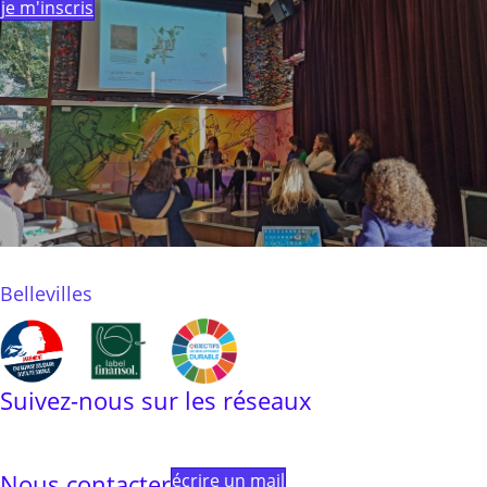
je m'inscris
Bellevilles
Suivez-nous sur les réseaux
Linkedin
Instagram
Facebook
Youtube
Linktree
Nous contacter
écrire un mail