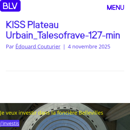
MENU
KISS Plateau
Urbain_Talesofrave-127-min
Par
Édouard Couturier
|
4 novembre 2025
Je veux investir dans la foncière Bellevilles
j'investis