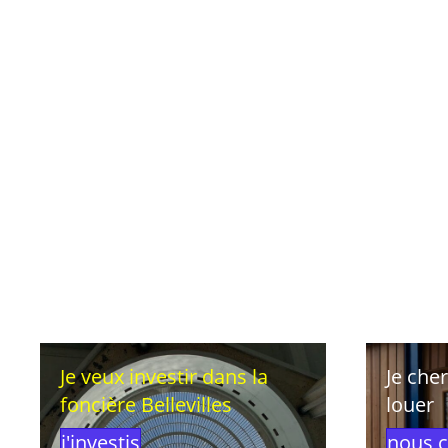
Je veux investir dans la
Je che
foncière Bellevilles
louer
j'investis
nous c