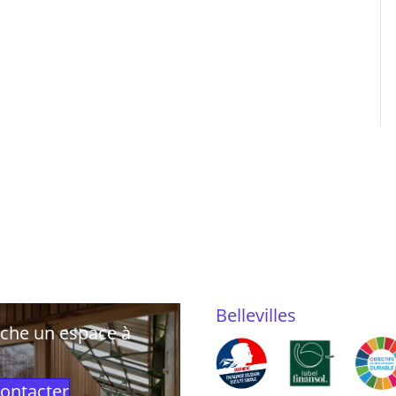
Bellevilles
rche un espace à
ontacter