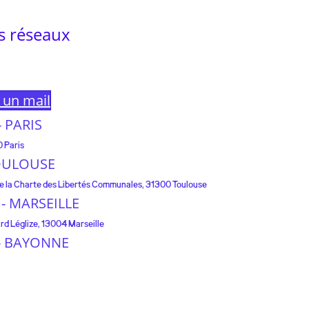
s réseaux
e un mail
 - PARIS
0 Paris
 TOULOUSE
 de la Charte des Libertés Communales, 31300 Toulouse
e - MARSEILLE
rd Léglize, 13004 Marseille
e - BAYONNE