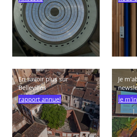
En savoir plus sur
Je m'a
Bellevilles
newsle
rapport annuel
je m'in