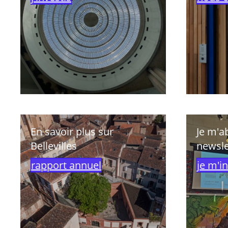
En savoir plus sur
Je m'a
Bellevilles
newsle
rapport annuel
je m'in