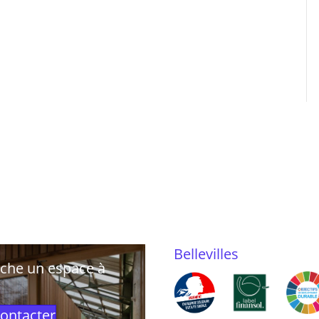
Bellevilles
rche un espace à
ontacter