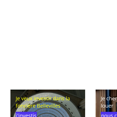
Je veux investir dans la
Je che
foncière Bellevilles
louer
j'investis
nous c