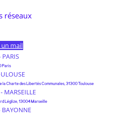
s réseaux
e un mail
 - PARIS
0 Paris
 TOULOUSE
 de la Charte des Libertés Communales, 31300 Toulouse
e - MARSEILLE
rd Léglize, 13004 Marseille
e - BAYONNE